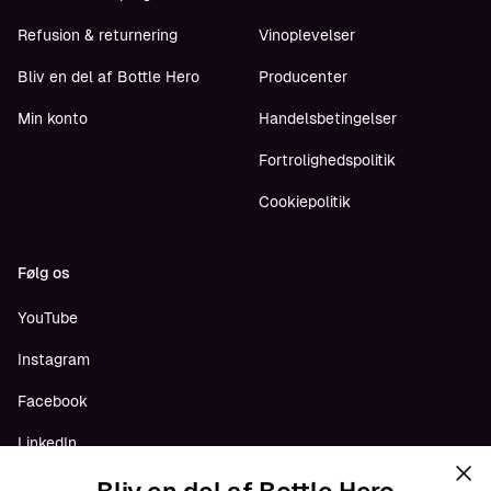
Refusion & returnering
Vinoplevelser
Bliv en del af Bottle Hero
Producenter
Min konto
Handelsbetingelser
Fortrolighedspolitik
Cookiepolitik
Følg os
YouTube
Instagram
Facebook
Bliv en del af Bottle Hero
LinkedIn
Få adgang til eksklusive tilbud, håndplukkede anbefalinger