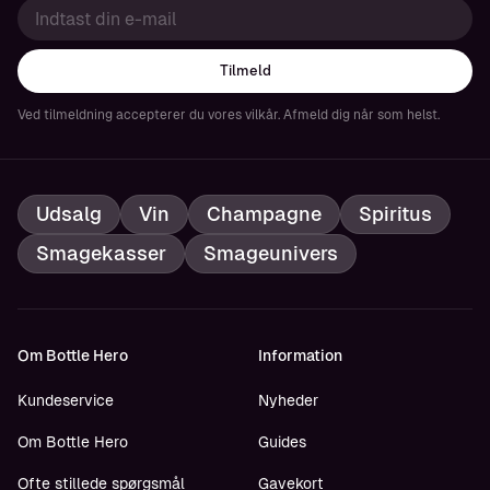
Tilmeld
Ved tilmeldning accepterer du vores vilkår. Afmeld dig når som helst.
Udsalg
Vin
Champagne
Spiritus
Smagekasser
Smageunivers
Om Bottle Hero
Information
Kundeservice
Nyheder
Om Bottle Hero
Guides
Ofte stillede spørgsmål
Gavekort