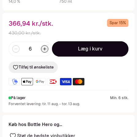
14,0 %
750 ml
366,94 kr./stk.
Spar 15%
430,00 kr./stk.
Læg i kurv
Tilføj til ønskeliste
På lager
Min. 6 stk.
Forventet levering: tir. 11 aug. - tor. 13 aug.
Køb hos Bottle Hero og...
Støt de bedste vinbutikker