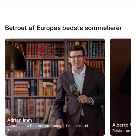
Betroet af Europas bedste sommelierer
Adrian Imm
Alberto S
Sommelier & Restaurantmanager Schlosshotel
Fleesensee
Restaurant m