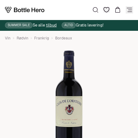
Ønskeliste
Søg
Kurv
Se alle
tilbud
Gratis levering!
SUMMER SALE
ALTID
Vin
Rødvin
Frankrig
Bordeaux